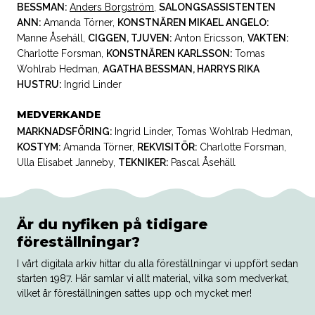
BESSMAN:
Anders Borgström
,
SALONGSASSISTENTEN
ANN:
Amanda Törner
,
KONSTNÄREN MIKAEL ANGELO:
Manne Åsehäll
,
CIGGEN, TJUVEN:
Anton Ericsson
,
VAKTEN:
Charlotte Forsman
,
KONSTNÄREN KARLSSON:
Tomas
Wohlrab Hedman
,
AGATHA BESSMAN, HARRYS RIKA
HUSTRU:
Ingrid Linder
MEDVERKANDE
MARKNADSFÖRING:
Ingrid Linder
,
Tomas Wohlrab Hedman
,
KOSTYM:
Amanda Törner
,
REKVISITÖR:
Charlotte Forsman
,
Ulla Elisabet Janneby
,
TEKNIKER:
Pascal Åsehäll
Är du nyfiken på tidigare
föreställningar?
I vårt digitala arkiv hittar du alla föreställningar vi uppfört sedan
starten 1987. Här samlar vi allt material, vilka som medverkat,
vilket år föreställningen sattes upp och mycket mer!