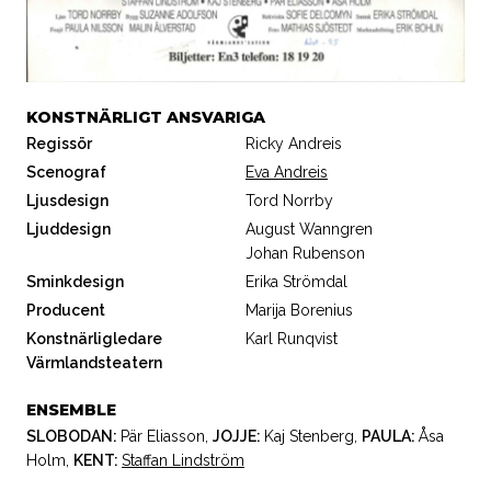
KONSTNÄRLIGT ANSVARIGA
Regissör
Ricky Andreis
Scenograf
Eva Andreis
Ljusdesign
Tord Norrby
Ljuddesign
August Wanngren
Johan Rubenson
Sminkdesign
Erika Strömdal
Producent
Marija Borenius
Konstnärligledare
Karl Runqvist
Värmlandsteatern
ENSEMBLE
SLOBODAN:
Pär Eliasson
,
JOJJE:
Kaj Stenberg
,
PAULA:
Åsa
Holm
,
KENT:
Staffan Lindström