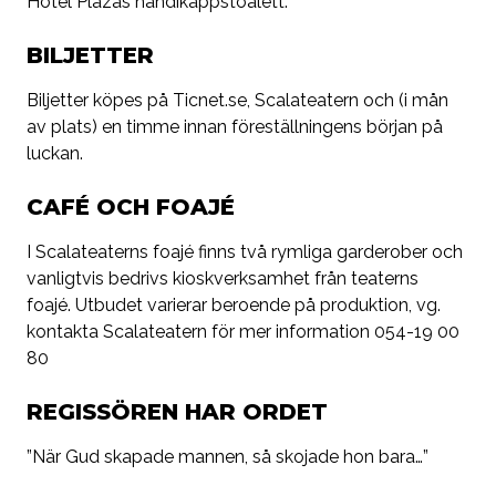
Hotel Plazas handikappstoalett.
BILJETTER
Biljetter köpes på Ticnet.se, Scalateatern och (i mån
av plats) en timme innan föreställningens början på
luckan.
CAFÉ OCH FOAJÉ
I Scalateaterns foajé finns två rymliga garderober och
vanligtvis bedrivs kioskverksamhet från teaterns
foajé. Utbudet varierar beroende på produktion, vg.
kontakta Scalateatern för mer information 054-19 00
80
REGISSÖREN HAR ORDET
”När Gud skapade mannen, så skojade hon bara…”