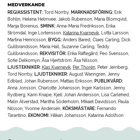
MEDVERKANDE
REGIASSISTENT:
Tord Norrby
,
MARKNADSFÖRING:
Erik
Bohlin
,
Helena Helmvee
,
Jakob Rubenson
,
Maria Blomqvist
,
Marija Borenius
,
SMINK:
Anna-Maria Fredriksson
,
Erika
Strömdal
,
Inge Lortensson
,
Katarina Kvarnevik
,
Lotta Larsson
,
Martina Henricsson
,
BYGG:
Anders Bared
,
Claes Carling
,
Dick
Gullbrandsson
,
Maria Hall
,
Suzanne Carling
,
Teddy
Gullbrandsson
,
REKVISITÖR:
Erika Räftegård
,
Peo Svensson
,
Sofie Delkomyn
,
Åsa Hjertström
,
Åsa Nilsson
,
LJUSTEKNIKER:
Klas Kvarnevik
,
Per Thorén
,
Peter Jernberg
,
Tord Norrby
,
LJUDTEKNIKER:
August Wanngren
,
Jenny
Edblad
,
Johan Rubenson
,
Mattias Eriksson
,
PUBLIKVÄRD:
Anna Jonsson
,
Charlotte Johansson
,
Inger Karlsson
,
Jenny
Rydberg
,
Karin Knape
,
Kjell Johan Andersson
,
Lisa Carlehed
,
Malin Älverstad
,
Maritha Söderholm
,
Mikael Davidsson
,
Paula
Nilsson
,
Yvonne Andersén
,
KÖKSMÄSTARE:
Fernando
Tarantino
,
EKONOMI:
Håkan Johansson
,
Katarina Adolfson