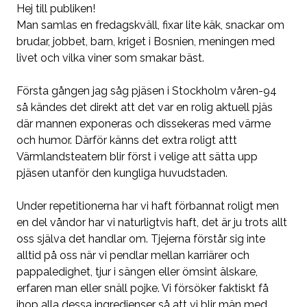
Hej till publiken!
Man samlas en fredagskväll, fixar lite käk, snackar om
brudar, jobbet, barn, kriget i Bosnien, meningen med
livet och vilka viner som smakar bäst.
Första gången jag såg pjäsen i Stockholm våren-94
så kändes det direkt att det var en rolig aktuell pjäs
där mannen exponeras och dissekeras med värme
och humor. Därför känns det extra roligt attt
Värmlandsteatern blir först i velige att sätta upp
pjäsen utanför den kungliga huvudstaden.
Under repetitionerna har vi haft förbannat roligt men
en del våndor har vi naturligtvis haft, det är ju trots allt
oss själva det handlar om. Tjejerna förstår sig inte
alltid på oss när vi pendlar mellan karriärer och
pappaledighet, tjur i sängen eller ömsint älskare,
erfaren man eller snäll pojke. Vi försöker faktiskt få
ihop alla dessa ingredienser så att vi blir män med