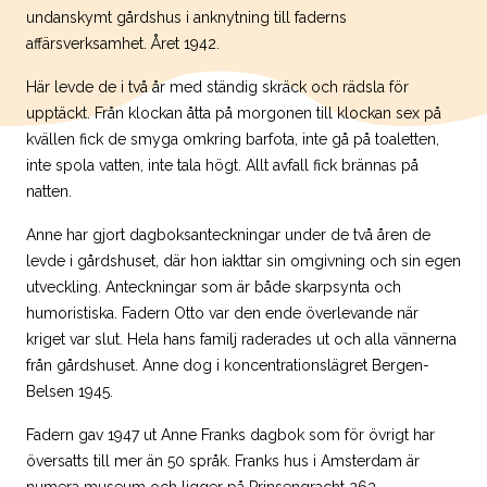
undanskymt gårdshus i anknytning till faderns
affärsverksamhet. Året 1942.
Här levde de i två år med ständig skräck och rädsla för
upptäckt. Från klockan åtta på morgonen till klockan sex på
kvällen fick de smyga omkring barfota, inte gå på toaletten,
inte spola vatten, inte tala högt. Allt avfall fick brännas på
natten.
Anne har gjort dagboksanteckningar under de två åren de
levde i gårdshuset, där hon iakttar sin omgivning och sin egen
utveckling. Anteckningar som är både skarpsynta och
humoristiska. Fadern Otto var den ende överlevande när
kriget var slut. Hela hans familj raderades ut och alla vännerna
från gårdshuset. Anne dog i koncentrationslägret Bergen-
Belsen 1945.
Fadern gav 1947 ut Anne Franks dagbok som för övrigt har
översatts till mer än 50 språk. Franks hus i Amsterdam är
numera museum och ligger på Prinsengracht 263.