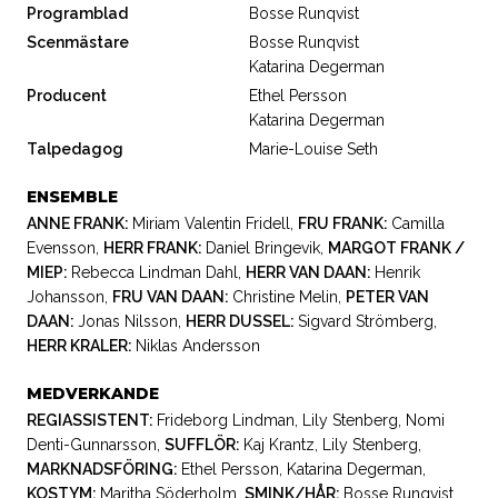
Programblad
Bosse Runqvist
Scenmästare
Bosse Runqvist
Katarina Degerman
Producent
Ethel Persson
Katarina Degerman
Talpedagog
Marie-Louise Seth
ENSEMBLE
ANNE FRANK:
Miriam Valentin Fridell
,
FRU FRANK:
Camilla
Evensson
,
HERR FRANK:
Daniel Bringevik
,
MARGOT FRANK /
MIEP:
Rebecca Lindman Dahl
,
HERR VAN DAAN:
Henrik
Johansson
,
FRU VAN DAAN:
Christine Melin
,
PETER VAN
DAAN:
Jonas Nilsson
,
HERR DUSSEL:
Sigvard Strömberg
,
HERR KRALER:
Niklas Andersson
MEDVERKANDE
REGIASSISTENT:
Frideborg Lindman
,
Lily Stenberg
,
Nomi
Denti-Gunnarsson
,
SUFFLÖR:
Kaj Krantz
,
Lily Stenberg
,
MARKNADSFÖRING:
Ethel Persson
,
Katarina Degerman
,
KOSTYM:
Maritha Söderholm
,
SMINK/HÅR:
Bosse Runqvist
,