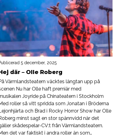
Publicerad 5 december, 2025
Hej där – Olle Roberg
På Värmlandsteatern väcktes längtan upp på
scenen Nu har Olle haft premiär med
musikalen Joyride på Chinateatern i Stockholm
Med roller så vitt spridda som Jonatan i Bröderna
Lejonhjärta och Brad i Rocky Horror Show har Olle
Roberg minst sagt en stor spännvidd när det
gäller skådespelar-CV:t från Värmlandsteatern.
Men det var faktiskt i andra roller än som…