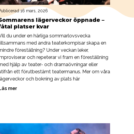
Publicerad 16 mars, 2026
Sommarens lägerveckor öppnade –
fåtal platser kvar
Vill du under en härliga sommarlovsvecka
tillsammans med andra teaterkompisar skapa en
mindre föreställning? Under veckan leker,
improviserar och repeterar vi fram en föreställning
med hjälp av teater- och dramaövningar eller
utifrån ett förutbestämt teatermanus. Mer om våra
lägerveckor och bokning av plats här
Läs mer