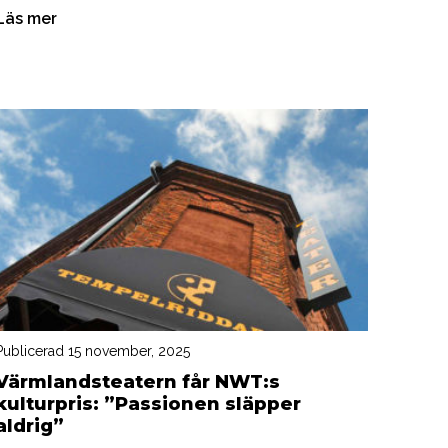
Läs mer
Publicerad 15 november, 2025
Värmlandsteatern får NWT:s
kulturpris: ”Passionen släpper
aldrig”